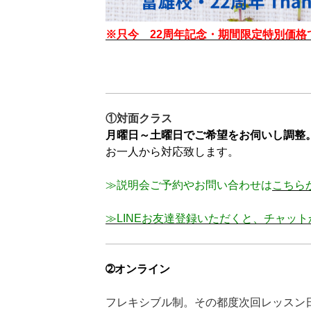
※只今 22周年記念・期間限定特別価格
①対面クラス
月曜日～土曜日でご希望をお伺いし調整
お一人から対応致します。
≫説明会ご予約やお問い合わせは
こちら
≫LINEお友達登録いただくと、チャッ
➁オンライン
フレキシブル制。その都度次回レッスン