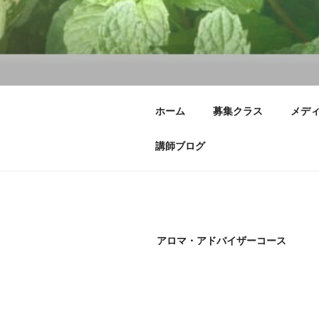
コ
ン
テ
ン
ツ
へ
ス
ホーム
募集クラス
メデ
キ
ッ
講師ブログ
プ
アロマ・アドバイザーコース