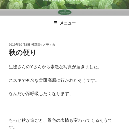
コ
ン
テ
メニュー
ン
ツ
へ
ス
投
2019年10月8日
投稿者:
メディカ
稿
秋の便り
キ
日:
ッ
プ
生徒さんのYさんから素敵な写真が届きました。
ススキで有名な曽爾高原に行かれたそうです。
なんだか深呼吸したくなります。
もっと秋が進むと、景色の表情も変わってくるそうで
す。