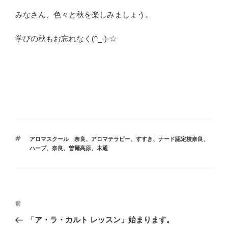
みなさん、色々と秋を楽しみましょう。
学びの秋もお忘れなく(^_-)-☆
タ
アロマスクール 奈良
、
アロマテラピー
、
すすき
、
ナード認定校奈良
、
グ
ハーブ
、
奈良
、
曽爾高原
、
木通
投
前
前
稿
の
「ア・ラ・カルト レッスン」始まります。
ナ