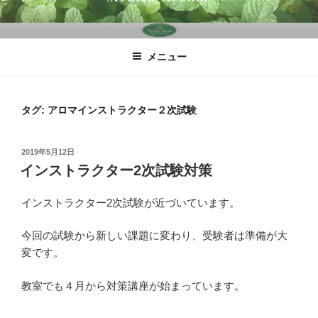
コ
ン
テ
メニュー
ン
ツ
へ
タグ:
アロマインストラクター２次試験
ス
キ
ッ
投
2019年5月12日
プ
稿
インストラクター2次試験対策
日:
インストラクター2次試験が近づいています。
今回の試験から新しい課題に変わり、受験者は準備が大
変です。
教室でも４月から対策講座が始まっています。