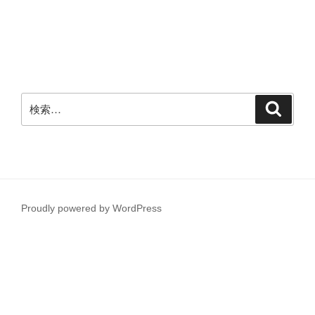
検
検
索
索:
Proudly powered by WordPress