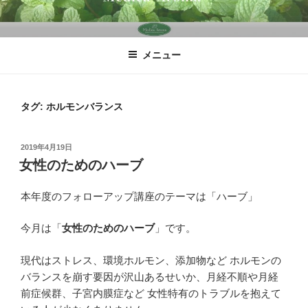
コ
ン
テ
メニュー
ン
ツ
へ
タグ:
ホルモンバランス
ス
キ
ッ
投
2019年4月19日
プ
稿
女性のためのハーブ
日:
本年度のフォローアップ講座のテーマは「ハーブ」
今月は「
女性のためのハーブ
」です。
現代はストレス、環境ホルモン、添加物など ホルモンの
バランスを崩す要因が沢山あるせいか、月経不順や月経
前症候群、子宮内膜症など 女性特有のトラブルを抱えて