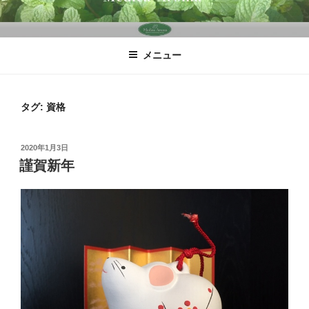
コ
ン
テ
メニュー
ン
ツ
へ
タグ:
資格
ス
キ
ッ
投
2020年1月3日
プ
稿
謹賀新年
日: